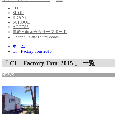
TOP
SHOP
BRAND
SCHOOL
ACCESS
年齢と向き合うサーフボード
Channel Islands SurfBoards
ホーム
CI Factory Tour 2015
「 CI Factory Tour 2015 」 一覧
NEWS