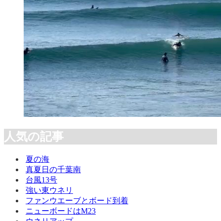
人気の記事
夏の海
真夏日の千葉南
台風13号
強い東ウネリ
ファンウエーブとボード到着
ニューボードはM23