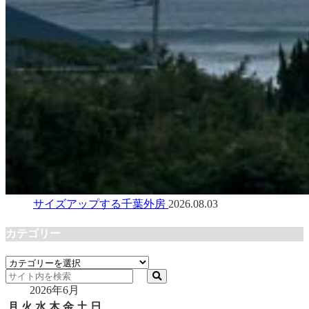
サイズアップする千葉外房
2026.08.03
カテゴリー
カ
テ
2026年6月
ゴ
リ
月
火
水
木
金
土
日