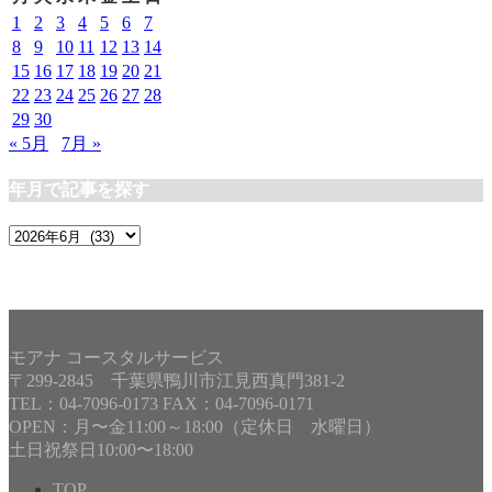
ー
1
2
3
4
5
6
7
8
9
10
11
12
13
14
15
16
17
18
19
20
21
22
23
24
25
26
27
28
29
30
« 5月
7月 »
年月で記事を探す
年
月
で
記
事
を
モアナ コースタルサービス
探
〒299-2845 千葉県鴨川市江見西真門381-2
す
TEL：04-7096-0173 FAX：04-7096-0171
OPEN：月〜金11:00～18:00（定休日 水曜日）
土日祝祭日10:00〜18:00
TOP