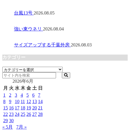
台風13号
2026.08.05
強い東ウネリ
2026.08.04
サイズアップする千葉外房
2026.08.03
カテゴリー
カ
テ
2026年6月
ゴ
リ
月
火
水
木
金
土
日
ー
1
2
3
4
5
6
7
8
9
10
11
12
13
14
15
16
17
18
19
20
21
22
23
24
25
26
27
28
29
30
« 5月
7月 »