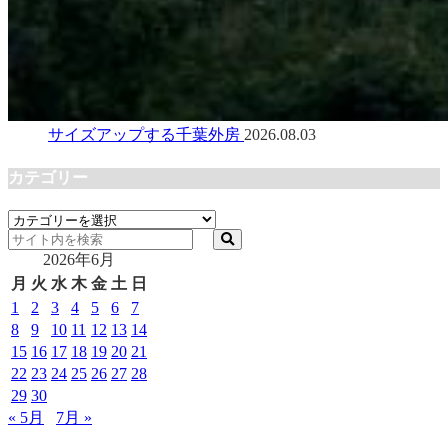
サイズアップする千葉外房
2026.08.03
カテゴリー
カ
テ
2026年6月
ゴ
リ
月
火
水
木
金
土
日
ー
1
2
3
4
5
6
7
8
9
10
11
12
13
14
15
16
17
18
19
20
21
22
23
24
25
26
27
28
29
30
« 5月
7月 »