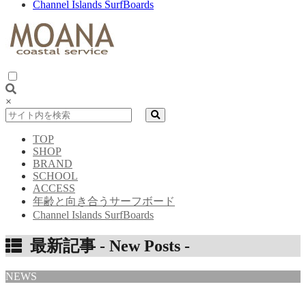
Channel Islands SurfBoards
×
TOP
SHOP
BRAND
SCHOOL
ACCESS
年齢と向き合うサーフボード
Channel Islands SurfBoards
最新記事 -
New Posts
-
NEWS