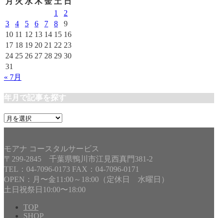
リ
月
火
水
木
金
土
日
ー
1
2
3
4
5
6
7
8
9
10
11
12
13
14
15
16
17
18
19
20
21
22
23
24
25
26
27
28
29
30
31
« 7月
年月で記事を探す
年
月
で
記
モアナ コースタルサービス
事
〒299-2845 千葉県鴨川市江見西真門381-2
を
TEL：04-7096-0173 FAX：04-7096-0171
探
OPEN：月〜金11:00～18:00（定休日 水曜日）
す
土日祝祭日10:00〜18:00
TOP
SHOP