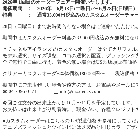
2026年 1
回目のオーダーフェアー開催いたします。
開催期間 ： 2026年 6月13日(土曜日) 〜 6月28日(日曜日）
特典 ： 通常33,000円税込みのカスタムオーダーチャ
28日（日曜日）までお時間合わない場合はご連絡いただけれ
期間中はカスタムオーダー料金の33,000円税込みが無料にな
＊
チャネルアイランズ のカスタムオーダーは全てカリフォル
モデル選択、サイズ調整、ロゴの選択と配置、グラッシング
全て無料で自由に行え、着色の無い場合はUS製店頭販売価格
クリアーカスタムオーダ−本体価格180,000円〜 税込価格19
期間中にご来店難しい場合や遠方の方は、お電話やメールに
☎︎ 04-7096-0173 📩 info@moana-cs.com
今回ご注文分の出来上がりは10月〜11月を予定しています。
お支払いは出来上がり到着時に、現金払い、各種クレジットカ
●カスタムオーダーはこちらの US製造価格を参考にしてくだ
フェブズフィッシュとツインピンは既製品と同じカラーデザ