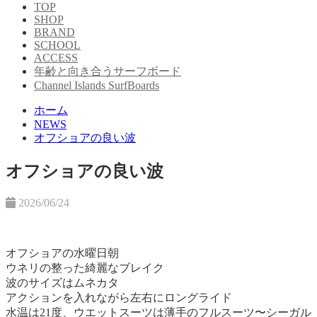
TOP
SHOP
BRAND
SCHOOL
ACCESS
年齢と向き合うサーフボード
Channel Islands SurfBoards
ホーム
NEWS
オフショアの良い波
オフショアの良い波
2026/06/24
オフショアの水曜日朝
ウネリの整った綺麗なブレイク
波のサイズはムネカタ
アクションを入れながら左右にロングライド
水温は21度、ウエットスーツは薄手のフルスーツ〜シーガル