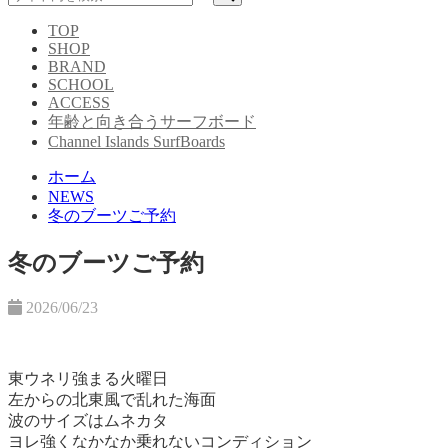
TOP
SHOP
BRAND
SCHOOL
ACCESS
年齢と向き合うサーフボード
Channel Islands SurfBoards
ホーム
NEWS
冬のブーツご予約
冬のブーツご予約
2026/06/23
東ウネリ強まる火曜日
左からの北東風で乱れた海面
波のサイズはムネカタ
ヨレ強くなかなか乗れないコンディション