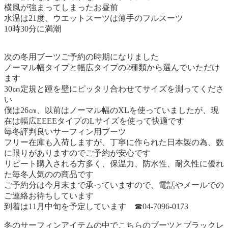
横風が強まってしまったお昼前
水温は21度、ウエットスーツは薄手のフルスーツ
10時30分に満潮
次の冬用ブーツご予約の時期になりました
ノーマル幅タイプと幅広タイプの2種類から選んでいただけ
ます
30㎝定規と踵を壁にピッタリ合わせてサイズを測ってくださ
い
僕は26㎝、以前はノーマル幅のXLを使っていましたが、現
在は幅広EEEEタイプのLサイズを使って快適です
毎冬評判良いサーフィン用ブーツ
フリー在庫も入荷しますが、丁寧に作られた日本製の為、数
に限りがありますのでご予約が安心です
リピート購入される方多く、保温力、防水性、耐久性に優れ
た毎冬人気のの商品です
ご予約分は今月末まで承っていますので、電話やメールでの
ご連絡お待ちしています
到着は11月中旬を予定しています ☎04-7096-0173
冬のサーフィンアイテムの中でこちらのブーツとブラックレ