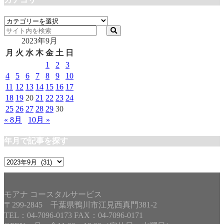
カ
テ
2023年9月
ゴ
リ
月
火
水
木
金
土
日
ー
1
2
3
4
5
6
7
8
9
10
11
12
13
14
15
16
17
18
19
20
21
22
23
24
25
26
27
28
29
30
« 8月
10月 »
年月で記事を探す
年
月
で
記
モアナ コースタルサービス
事
〒299-2845 千葉県鴨川市江見西真門381-2
を
TEL：04-7096-0173 FAX：04-7096-0171