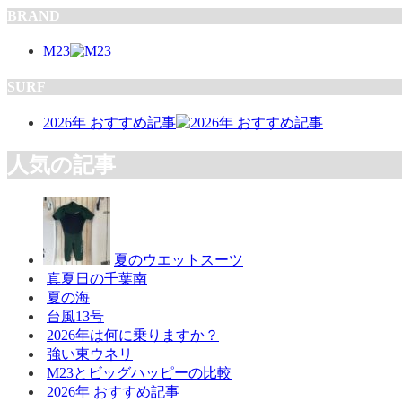
BRAND
M23
SURF
2026年 おすすめ記事
人気の記事
夏のウエットスーツ
真夏日の千葉南
夏の海
台風13号
2026年は何に乗りますか？
強い東ウネリ
M23とビッグハッピーの比較
2026年 おすすめ記事