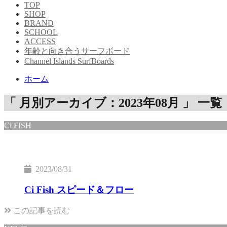
TOP
SHOP
BRAND
SCHOOL
ACCESS
年齢と向き合うサーフボード
Channel Islands SurfBoards
ホーム
「 月別アーカイブ：2023年08月 」 一覧
Ci FISH
2023/08/31
Ci Fish スピード＆フロー
この記事を読む