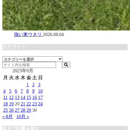
強い東ウネリ
2026.08.04
カテゴリー
カ
テ
2023年9月
ゴ
リ
月
火
水
木
金
土
日
ー
1
2
3
4
5
6
7
8
9
10
11
12
13
14
15
16
17
18
19
20
21
22
23
24
25
26
27
28
29
30
« 8月
10月 »
年月で記事を探す