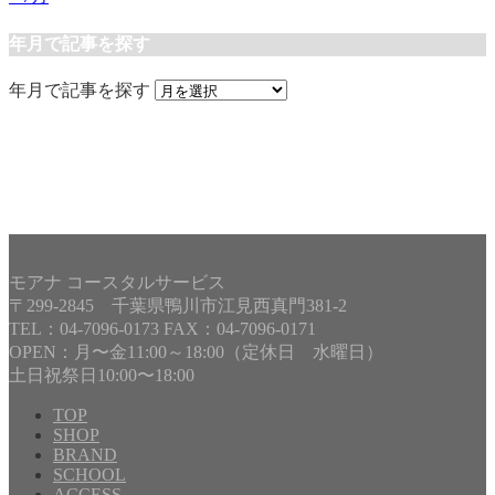
年月で記事を探す
年月で記事を探す
モアナ コースタルサービス
〒299-2845 千葉県鴨川市江見西真門381-2
TEL：04-7096-0173 FAX：04-7096-0171
OPEN：月〜金11:00～18:00（定休日 水曜日）
土日祝祭日10:00〜18:00
TOP
SHOP
BRAND
Copyright©
MOANA COASTAL SERVICE
, 2026 All Rights
SCHOOL
Reserved.
ACCESS