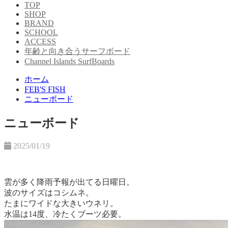
TOP
SHOP
BRAND
SCHOOL
ACCESS
年齢と向き合うサーフボード
Channel Islands SurfBoards
ホーム
FEB'S FISH
ニューボード
ニューボード
2025/01/19
雲が多く降雨予報が出てる日曜日。
波のサイズはコシムネ。
たまにワイドな大きいウネリ。
水温は14度、冷たくブーツ必要。