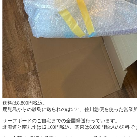
送料は8,800円税込。
鹿児島からの離島に送られのは5’7″、佐川急便を使った営業所止
サーフボードのご自宅までの全国発送行っています。
北海道と南九州は12,100円税込、関東は6,600円税込の送料