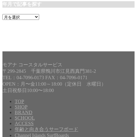
年月で記事を探す
年
月
で
記
事
を
探
す
モアナ コースタルサービス
〒299-2845 千葉県鴨川市江見西真門381-2
TEL：04-7096-0173 FAX：04-7096-0171
OPEN：月〜金11:00～18:00（定休日 水曜日）
土日祝祭日10:00〜18:00
TOP
SHOP
BRAND
Copyright©
MOANA COASTAL SERVICE
, 2025 All Rights
SCHOOL
Reserved.
ACCESS
年齢と向き合うサーフボード
Channel Islands SurfBoards