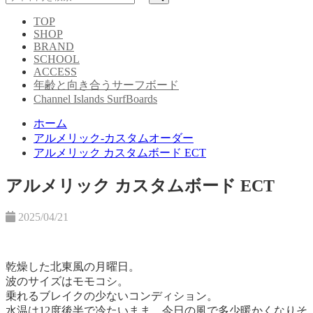
TOP
SHOP
BRAND
SCHOOL
ACCESS
年齢と向き合うサーフボード
Channel Islands SurfBoards
ホーム
アルメリック-カスタムオーダー
アルメリック カスタムボード ECT
アルメリック カスタムボード ECT
2025/04/21
乾燥した北東風の月曜日。
波のサイズはモモコシ。
乗れるブレイクの少ないコンディション。
水温は12度後半で冷たいまま、今日の風で多少暖かくなりそ