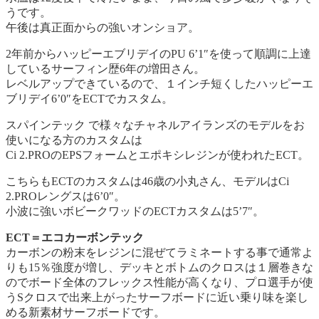
うです。
午後は真正面からの強いオンショア。
2年前からハッピーエブリデイのPU 6’1″を使って順調に上達
しているサーフィン歴6年の増田さん。
レベルアップできているので、１インチ短くしたハッピーエ
ブリデイ6’0″をECTでカスタム。
スパインテック で様々なチャネルアイランズのモデルをお
使いになる方のカスタムは
Ci 2.PROのEPSフォームとエポキシレジンが使われたECT。
こちらもECTのカスタムは46歳の小丸さん、モデルはCi
2.PROレングスは6’0″。
小波に強いボビークワッドのECTカスタムは5’7″。
ECT＝エコカーボンテック
カーボンの粉末をレジンに混ぜてラミネートする事で通常よ
りも15％強度が増し、デッキとボトムのクロスは１層巻きな
のでボード全体のフレックス性能が高くなり、プロ選手が使
うSクロスで出来上がったサーフボードに近い乗り味を楽し
める新素材サーフボードです。