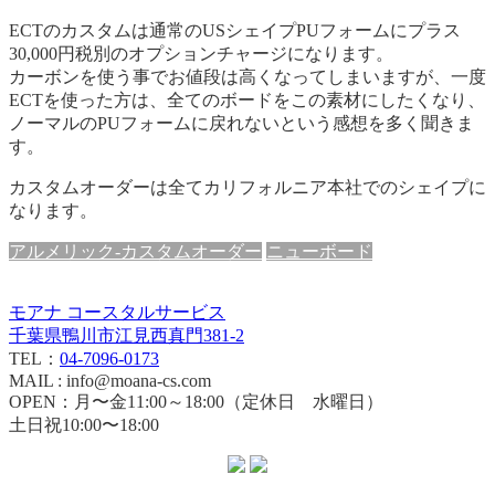
ECTのカスタムは通常のUSシェイプPUフォームにプラス
30,000円税別のオプションチャージになります。
カーボンを使う事でお値段は高くなってしまいますが、一度
ECTを使った方は、全てのボードをこの素材にしたくなり、
ノーマルのPUフォームに戻れないという感想を多く聞きま
す。
カスタムオーダーは全てカリフォルニア本社でのシェイプに
なります。
アルメリック-カスタムオーダー
ニューボード
モアナ コースタルサービス
千葉県鴨川市江見西真門381-2
TEL：
04-7096-0173
MAIL : info@moana-cs.com
OPEN：月〜金11:00～18:00（定休日 水曜日）
土日祝10:00〜18:00