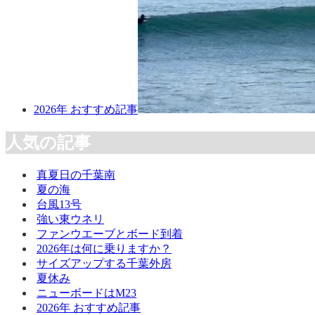
2026年 おすすめ記事
人気の記事
真夏日の千葉南
夏の海
台風13号
強い東ウネリ
ファンウエーブとボード到着
2026年は何に乗りますか？
サイズアップする千葉外房
夏休み
ニューボードはM23
2026年 おすすめ記事