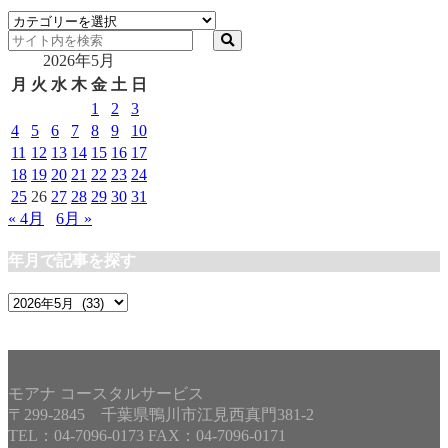
カ
テ
2026年5月
ゴ
リ
月
火
水
木
金
土
日
ー
1
2
3
4
5
6
7
8
9
10
11
12
13
14
15
16
17
18
19
20
21
22
23
24
25
26
27
28
29
30
31
« 4月
6月 »
年月で記事を探す
年
月
で
記
事
モアナ コースタルサービス
を
〒299-2845 千葉県鴨川市江見西真門381-2
探
TEL：04-7096-0173 FAX：04-7096-0171