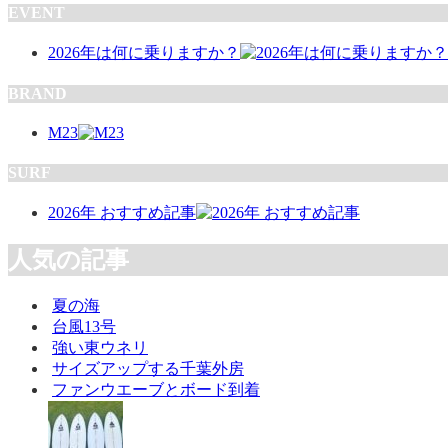
EVENT
2026年は何に乗りますか？
BRAND
M23
SURF
2026年 おすすめ記事
人気の記事
夏の海
台風13号
強い東ウネリ
サイズアップする千葉外房
ファンウエーブとボード到着