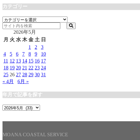
カテゴリー
カ
テ
2026年5月
ゴ
リ
月
火
水
木
金
土
日
ー
1
2
3
4
5
6
7
8
9
10
11
12
13
14
15
16
17
18
19
20
21
22
23
24
25
26
27
28
29
30
31
« 4月
6月 »
年月で記事を探す
年
月
で
記
事
MOANA COASTAL SERVICE