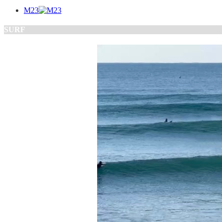
M23
SURF