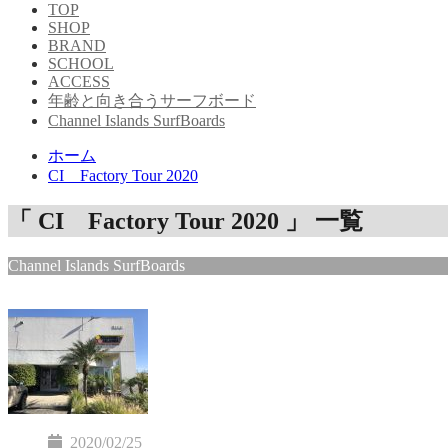
TOP
SHOP
BRAND
SCHOOL
ACCESS
年齢と向き合うサーフボード
Channel Islands SurfBoards
ホーム
CI Factory Tour 2020
「 CI Factory Tour 2020 」 一覧
Channel Islands SurfBoards
2020/02/25