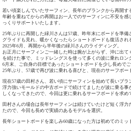
若い頃楽しんでいたサーフィン、長年のブランクから再開す
年齢を重ねてからの再開はお一人でのサーフィンに不安を感
っくりサポートいたします。
25年ぶりに再開した緑川さんは57歳、昨年末にボードを準備
グライドも見れ、暖かくなったらショートボードも復活され
2025年6月、再開から半年後の緑川さんのライディング。
お正月にサーフィンご一緒した時は腕が上がらず、沖に出て
を続けた事で、ミッドレングスを使って多くの波に乗れロン
6月末、ご自身の目標であったショートボードを少し長めで
25年ぶり、57歳で再び波に乗れる喜びと、現在のサーフボ
現在57歳の田村さん、若い頃にサーフィンを始めて長いブラ
浮力強いモールドの中古ボードで続けてましたが波に乗る事
しくなってきたので、今回は更に乗れるサーフボードを求めてM
田村さんの場合は長年サーフィンは続けていたけど短く浮力
たので、今回も長めで実績のあるモデルを選択。
長年ショートボードを楽しみ60歳になった方は初めてのミッドレ