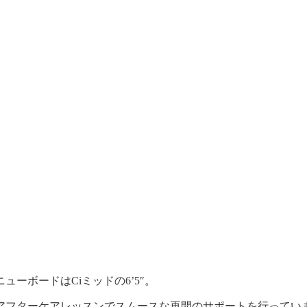
ーボードはCiミッドの6’5″。
アフターケアレッスンでスムースな再開のサポートを行ってい