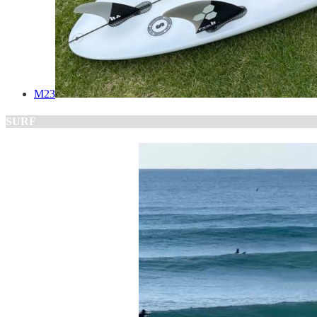
M23
SURF