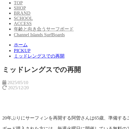
TOP
SHOP
BRAND
SCHOOL
ACCESS
年齢と向き合うサーフボード
Channel Islands SurfBoards
ホーム
PICKUP
ミッドレングスでの再開
ミッドレングスでの再開
2025/05/10
2025/12/20
20年ぶりにサーフィンを再開する阿曽さんは65歳、準備するニュ
ボード購入された方には、毎週火曜日に開催している無料の