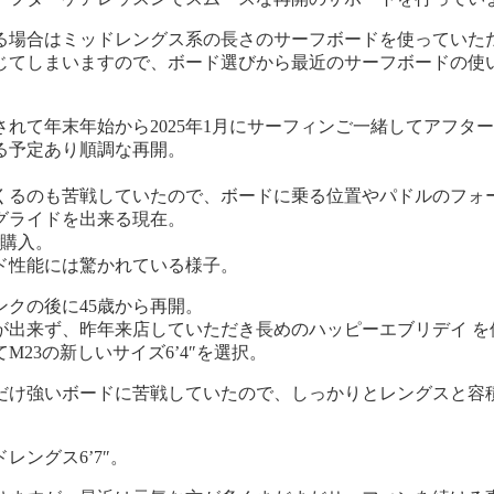
る場合はミッドレングス系の長さのサーフボードを使っていた
じてしまいますので、ボード選びから最近のサーフボードの使
されて年末年始から2025年1月にサーフィンご一緒してアフ
る予定あり順調な再開。
くるのも苦戦していたので、ボードに乗る位置やパドルのフォ
グライドを出来る現在。
ご購入。
ード性能には驚かれている様子。
ンクの後に45歳から再開。
が出来ず、昨年来店していただき長めのハッピーエブリデイ を
23の新しいサイズ6’4″を選択。
だけ強いボードに苦戦していたので、しっかりとレングスと容
ングス6’7″。