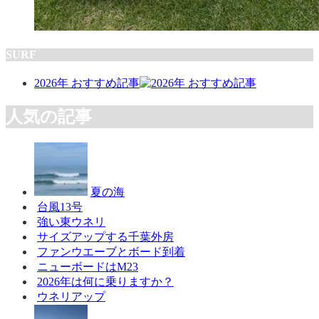
SURF
2026年 おすすめ記事
人気の記事
夏の海
台風13号
強い東ウネリ
サイズアップする千葉外房
ファンウエーブとボード到着
ニューボードはM23
2026年は何に乗りますか？
ウネリアップ