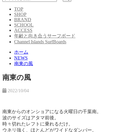
TOP
SHOP
BRAND
SCHOOL
ACCESS
年齢と向き合うサーフボード
Channel Islands SurfBoards
ホーム
NEWS
南東の風
南東の風
2022/10/04
南東からのオンショアになる火曜日の千葉南。
波のサイズはアタマ前後。
時々切れたレフトに乗れるだけ。
ウネリ強く、ほとんどがワイドなダンパー。