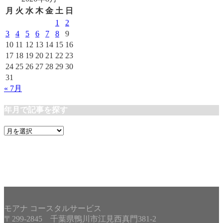
リ
月
火
水
木
金
土
日
ー
1
2
3
4
5
6
7
8
9
10
11
12
13
14
15
16
17
18
19
20
21
22
23
24
25
26
27
28
29
30
31
« 7月
年月で記事を探す
年
月
で
記
事
を
探
す
モアナ コースタルサービス
〒299-2845 千葉県鴨川市江見西真門381-2