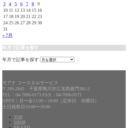
3
4
5
6
7
8
9
10
11
12
13
14
15
16
17
18
19
20
21
22
23
24
25
26
27
28
29
30
31
« 7月
年月で記事を探す
年月で記事を探す
モアナ コースタルサービス
〒299-2845 千葉県鴨川市江見西真門381-2
TEL：04-7096-0173 FAX：04-7096-0171
OPEN：月〜金11:00～18:00（定休日 水曜日）
土日祝祭日10:00〜18:00
TOP
SHOP
BRAND