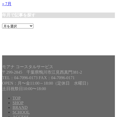
« 7月
年月で記事を探す
年
月
で
記
事
を
探
す
モアナ コースタルサービス
〒299-2845 千葉県鴨川市江見西真門381-2
TEL：04-7096-0173 FAX：04-7096-0171
OPEN：月〜金11:00～18:00（定休日 水曜日）
土日祝祭日10:00〜18:00
TOP
SHOP
BRAND
Copyright©
MOANA COASTAL SERVICE
, 2017 All Rights
SCHOOL
Reserved.
ACCESS