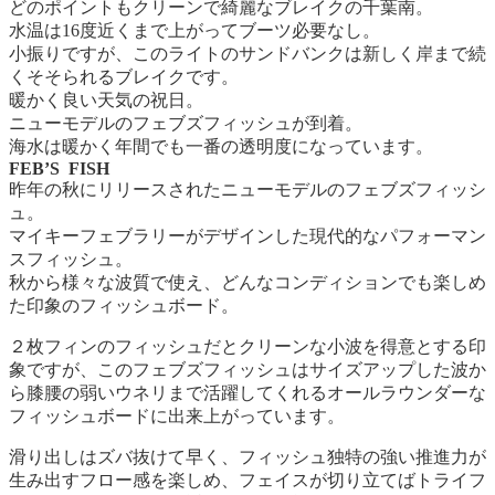
どのポイントもクリーンで綺麗なブレイクの千葉南。
水温は16度近くまで上がってブーツ必要なし。
小振りですが、このライトのサンドバンクは新しく岸まで続
くそそられるブレイクです。
暖かく良い天気の祝日。
ニューモデルのフェブズフィッシュが到着。
海水は暖かく年間でも一番の透明度になっています。
FEB’S FISH
昨年の秋にリリースされたニューモデルのフェブズフィッシ
ュ。
マイキーフェブラリーがデザインした現代的なパフォーマン
スフィッシュ。
秋から様々な波質で使え、どんなコンディションでも楽しめ
た印象のフィッシュボード。
２枚フィンのフィッシュだとクリーンな小波を得意とする印
象ですが、このフェブズフィッシュはサイズアップした波か
ら膝腰の弱いウネリまで活躍してくれるオールラウンダーな
フィッシュボードに出来上がっています。
滑り出しはズバ抜けて早く、フィッシュ独特の強い推進力が
生み出すフロー感を楽しめ、フェイスが切り立てばトライフ