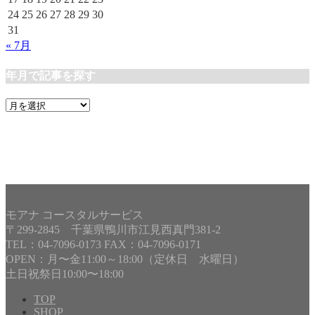
24
25
26
27
28
29
30
31
« 7月
年月で記事を探す
年
月
で
記
事
を
探
す
モアナ コースタルサービス
〒299-2845 千葉県鴨川市江見西真門381-2
TEL：04-7096-0173 FAX：04-7096-0171
OPEN：月〜金11:00～18:00（定休日 水曜日）
土日祝祭日10:00〜18:00
TOP
SHOP