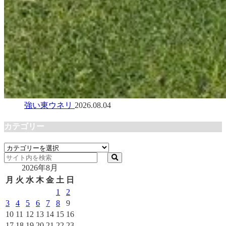
強い東ウネリ
2026.08.04
カテゴリー
カ
テ
2026年8月
ゴ
リ
月
火
水
木
金
土
日
ー
1
2
3
4
5
6
7
8
9
10
11
12
13
14
15
16
17
18
19
20
21
22
23