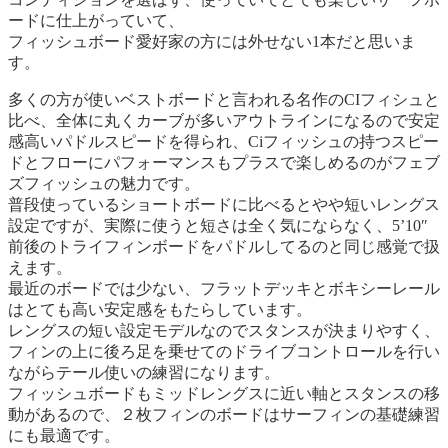
ードに仕上がっていて、
フィッシュボード愛好家の方には外せない1本だと思いま
す。
多くの方が使いベストボードと言われる名作のCIフィシュと
比べ、全体に丸くカーブが多いアウトラインになるので安定
感高いパドルスピードを得られ、Ciフィッシュの持つスピー
ドとフローにパフォーマンスもプラスで楽しめるのがフェブ
ズフィッシュの魅力です。
普段使っているショートボードに比べるとやや短いレングス
設定ですが、実際に使うと短さは全く気にならなく、5’10″
前後のトライフィンボードをパドルしてるのと同じ感覚で扱
えます。
最近のボードでは少ない、フラットデッキとボキシーレール
はとても高い安定感をもたらしています。
レングスの短い設定モデルなのでスタンスが決まりやすく、
フィンの上に後ろ足を乗せてのドライブコントロールを行い
ながらテール使いの練習になります。
フィッシュボードもミッドレングスに近い軸とスタンスの移
動があるので、２枚フィンのボードはサーフィンの基礎練習
にも最適です。