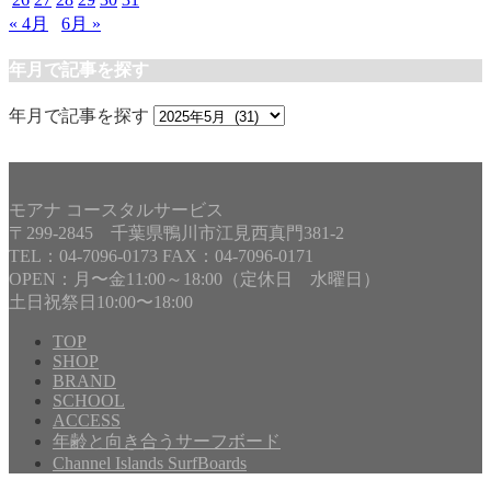
« 4月
6月 »
年月で記事を探す
年月で記事を探す
モアナ コースタルサービス
〒299-2845 千葉県鴨川市江見西真門381-2
TEL：04-7096-0173 FAX：04-7096-0171
OPEN：月〜金11:00～18:00（定休日 水曜日）
土日祝祭日10:00〜18:00
TOP
SHOP
BRAND
SCHOOL
ACCESS
年齢と向き合うサーフボード
Channel Islands SurfBoards