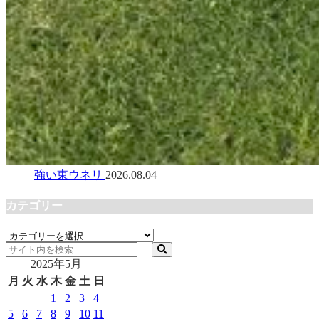
強い東ウネリ
2026.08.04
カテゴリー
カ
テ
2025年5月
ゴ
リ
月
火
水
木
金
土
日
ー
1
2
3
4
5
6
7
8
9
10
11