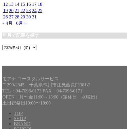
12
13
14
15
16
17
18
19
20
21
22
23
24
25
26
27
28
29
30
31
« 4月
6月 »
年月で記事を探す
年
月
で
記
事
を
モアナ コースタルサービス
探
〒299-2845 千葉県鴨川市江見西真門381-2
す
TEL：04-7096-0173 FAX：04-7096-0171
OPEN：月〜金11:00～18:00（定休日 水曜日）
土日祝祭日10:00〜18:00
TOP
SHOP
BRAND
SCHOOL