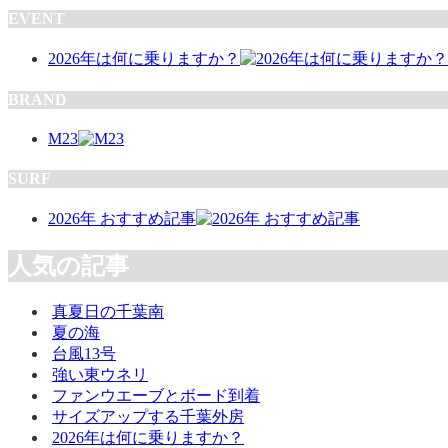
EVENT
2026年は何に乗りますか？
BRAND
M23
SURF
2026年 おすすめ記事
人気の記事
真夏日の千葉南
夏の海
台風13号
強い東ウネリ
ファンウエーブとボード到着
サイズアップする千葉外房
2026年は何に乗りますか？