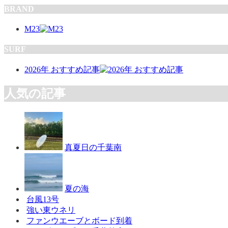
BRAND
M23
SURF
2026年 おすすめ記事
人気の記事
真夏日の千葉南
夏の海
台風13号
強い東ウネリ
ファンウエーブとボード到着