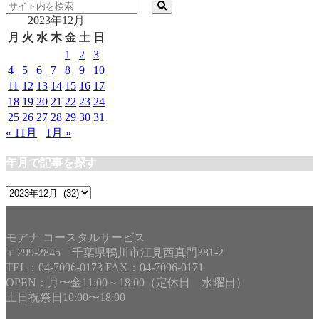
テ
2023年12月
ゴ
リ
月
火
水
木
金
土
日
ー
1
2
3
4
5
6
7
8
9
10
11
12
13
14
15
16
17
18
19
20
21
22
23
24
25
26
27
28
29
30
31
« 11月
1月 »
年月で記事を探す
年
月
で
記
モアナ コースタルサービス
事
〒299-2845 千葉県鴨川市江見西真門381-2
を
TEL：04-7096-0173 FAX：04-7096-0171
探
OPEN：月〜金11:00～18:00（定休日 水曜日）
す
土日祝祭日10:00〜18:00