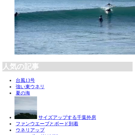
人気の記事
台風13号
強い東ウネリ
夏の海
サイズアップする千葉外房
ファンウエーブとボード到着
ウネリアップ