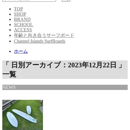
TOP
SHOP
BRAND
SCHOOL
ACCESS
年齢と向き合うサーフボード
Channel Islands SurfBoards
ホーム
「 日別アーカイブ：2023年12月22日 」
一覧
NEWS