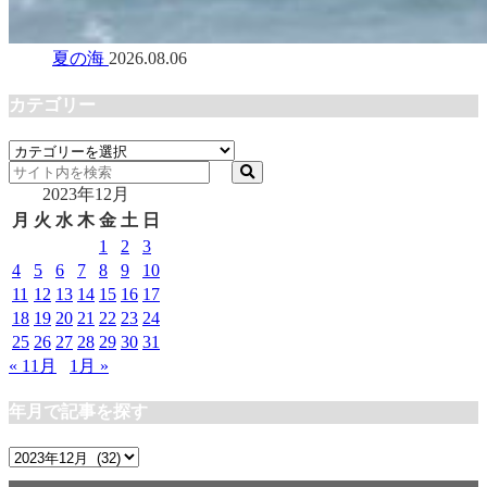
夏の海
2026.08.06
カテゴリー
カ
テ
2023年12月
ゴ
リ
月
火
水
木
金
土
日
ー
1
2
3
4
5
6
7
8
9
10
11
12
13
14
15
16
17
18
19
20
21
22
23
24
25
26
27
28
29
30
31
« 11月
1月 »
年月で記事を探す
年
月