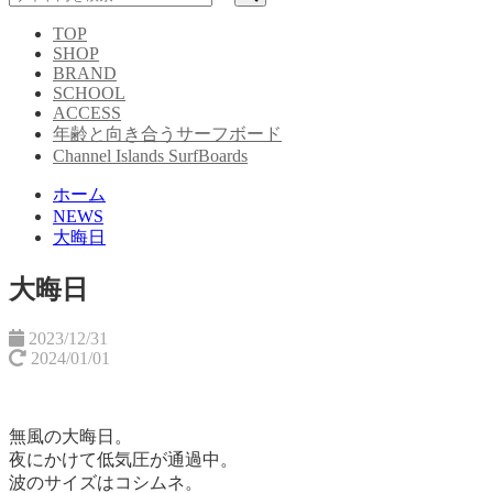
TOP
SHOP
BRAND
SCHOOL
ACCESS
年齢と向き合うサーフボード
Channel Islands SurfBoards
ホーム
NEWS
大晦日
大晦日
2023/12/31
2024/01/01
無風の大晦日。
夜にかけて低気圧が通過中。
波のサイズはコシムネ。