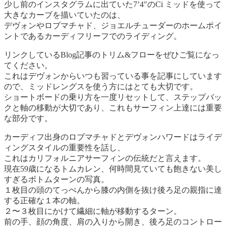
少し前のインスタグラムに出ていた7’4″のCi ミッドを使って
大きなカーブを描いていたのは、
デヴォンやロブマチャド、ジョエルチューダーのホームポイ
ントであるカーディフリーフでのライディング。
リンクしているBlog記事のトリム&フローをぜひご覧になっ
てください。
これはデヴォンからいつも習っている事を記事にしています
ので、ミッドレングスを使う方にはとても大切です。
ショートボードの乗り方を一度リセットして、ステップバッ
クと軸の移動が大切であり、これもサーフィン上達には重要
な部分です。
カーディフ出身のロブマチャドとデヴォンハワードはライデ
ィングスタイルの重要性を話し、
これはカリフォルニアサーフィンの伝統だと言えます。
現在59歳になるトムカレン、何時間見ていても飽きない美し
すぎるボトムターンの写真。
１枚目の頭のてっぺんから膝の内側を抜け後ろ足の親指に達
する正確な１本の軸。
２〜３枚目にかけて繊細に軸が移動するターン。
前の手、顔の角度、肩の入りから開き、後ろ足のコントロー