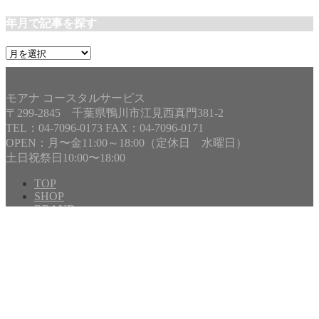
年月で記事を探す
年
月
で
記
モアナ コースタルサービス
事
〒299-2845 千葉県鴨川市江見西真門381-2
を
TEL：04-7096-0173 FAX：04-7096-0171
探
OPEN：月〜金11:00～18:00（定休日 水曜日）
す
土日祝祭日10:00〜18:00
TOP
SHOP
BRAND
SCHOOL
ACCESS
年齢と向き合うサーフボード
Channel Islands SurfBoards
Copyright©
MOANA COASTAL SERVICE
, 2026 All Rights
Reserved.