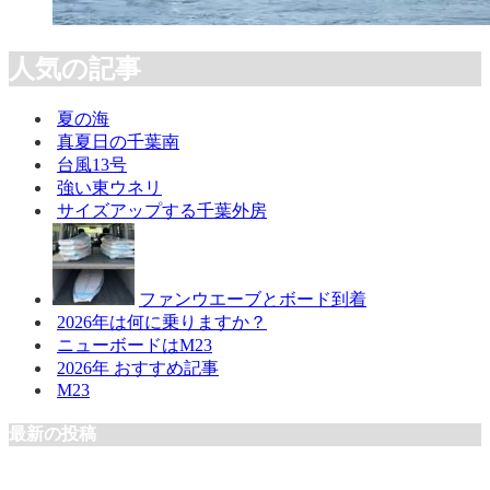
人気の記事
夏の海
真夏日の千葉南
台風13号
強い東ウネリ
サイズアップする千葉外房
ファンウエーブとボード到着
2026年は何に乗りますか？
ニューボードはM23
2026年 おすすめ記事
M23
最新の投稿