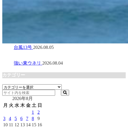
台風13号
2026.08.05
強い東ウネリ
2026.08.04
カテゴリー
カ
テ
2026年8月
ゴ
リ
月
火
水
木
金
土
日
ー
1
2
3
4
5
6
7
8
9
10
11
12
13
14
15
16