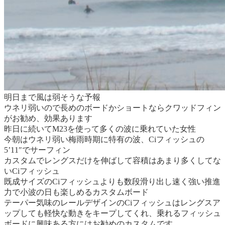
明日まで風は弱そうな予報
ウネリ弱いので長めのボードかショートならクワッドフィン
がお勧め、効果あります
昨日に続いてM23を使って多くの波に乗れていた女性
今朝はウネリ弱い梅雨時期に特有の波、Ciフィッシュの
5’11″でサーフィン
カスタムでレングスだけを伸ばして容積はあまり多くしてな
いCiフィッシュ
既成サイズのCiフィッシュよりも数段滑り出し速く強い推進
力で小波の日も楽しめるカスタムボード
テーパー気味のレールデザインのCiフィッシュはレングスア
ップしても軽快な動きをキープしてくれ、乗れるフィッシュ
ボードに興味ある方にはお勧めのカスタムです