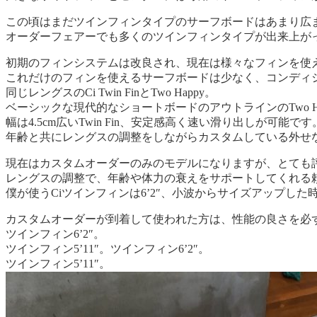
この頃はまだツインフィンタイプのサーフボードはあまり広
オーダーフェアーでも多くのツインフィンタイプが出来上が
初期のフィンシステムは改良され、現在は様々なフィンを使え
これだけのフィンを使えるサーフボードは少なく、コンディ
同じレングスのCi Twin FinとTwo Happy。
ベーシックな現代的なショートボードのアウトラインのTwo Ha
幅は4.5cm広いTwin Fin、安定感高く速い滑り出しが可能です
年齢と共にレングスの調整をしながらカスタムしている外せ
現在はカスタムオーダーのみのモデルになりますが、とても
レングスの調整で、年齢や体力の衰えをサポートしてくれる
僕が使うCiツインフィンは6’2″、小波からサイズアップし
カスタムオーダーが到着して使われた方は、性能の良さを必
ツインフィン6’2″。
ツインフィン5’11″。
ツインフィン6’2″。
ツインフィン5’11″。