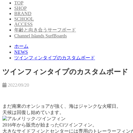
TOP
SHOP
BRAND
SCHOOL
ACCESS
年齢と向き合うサーフボード
Channel Islands SurfBoards
ホーム
NEWS
ツインフィンタイプのカスタムボード
ツインフィンタイプのカスタムボード
2022/09/20
まだ南東のオンショアが強く、海はジャンクな火曜日。
天候は回復し始めています。
2016年から販売が始まったCiツインフィン。
大きなサイドフィンとセンターには専用のトレーラーフィン