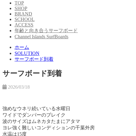
TOP
SHOP
BRAND
SCHOOL
ACCESS
年齢と向き合うサーフボード
Channel Islands SurfBoards
ホーム
SOLUTION
サーフボード到着
サーフボード到着
2026/03/18
強めなウネリ続いている水曜日
ワイドでダンパーのブレイク
波のサイズはムネカタたまにアタマ
ヨレ強く難しいコンディションの千葉外房
水温は15度