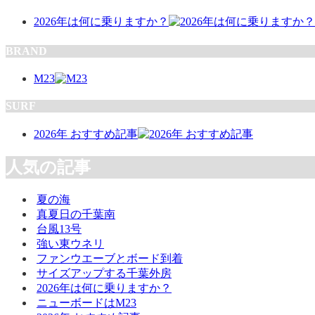
2026年は何に乗りますか？
BRAND
M23
SURF
2026年 おすすめ記事
人気の記事
夏の海
真夏日の千葉南
台風13号
強い東ウネリ
ファンウエーブとボード到着
サイズアップする千葉外房
2026年は何に乗りますか？
ニューボードはM23