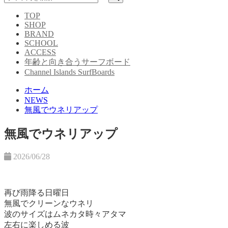
TOP
SHOP
BRAND
SCHOOL
ACCESS
年齢と向き合うサーフボード
Channel Islands SurfBoards
ホーム
NEWS
無風でウネリアップ
無風でウネリアップ
2026/06/28
再び雨降る日曜日
無風でクリーンなウネリ
波のサイズはムネカタ時々アタマ
左右に楽しめる波