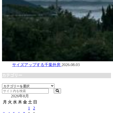
サイズアップする千葉外房
2026.08.03
カテゴリー
カ
テ
2026年8月
ゴ
リ
月
火
水
木
金
土
日
ー
1
2