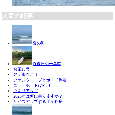
人気の記事
夏の海
真夏日の千葉南
台風13号
強い東ウネリ
ファンウエーブとボード到着
ニューボードはM23
ウネリアップ
2026年は何に乗りますか？
サイズアップする千葉外房