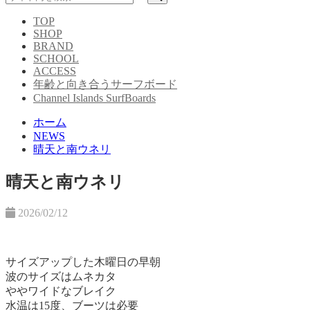
TOP
SHOP
BRAND
SCHOOL
ACCESS
年齢と向き合うサーフボード
Channel Islands SurfBoards
ホーム
NEWS
晴天と南ウネリ
晴天と南ウネリ
2026/02/12
サイズアップした木曜日の早朝
波のサイズはムネカタ
ややワイドなブレイク
水温は15度、ブーツは必要