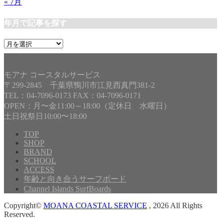
« 7月
年月で記事を探す
年
月
で
記
モアナ コースタルサービス
事
〒299-2845 千葉県鴨川市江見西真門381-2
を
TEL：04-7096-0173 FAX：04-7096-0171
探
OPEN：月〜金11:00～18:00（定休日 水曜日）
す
土日祝祭日10:00〜18:00
TOP
SHOP
BRAND
SCHOOL
ACCESS
年齢と向き合うサーフボード
Channel Islands SurfBoards
Copyright©
MOANA COASTAL SERVICE
, 2026 All Rights
Reserved.