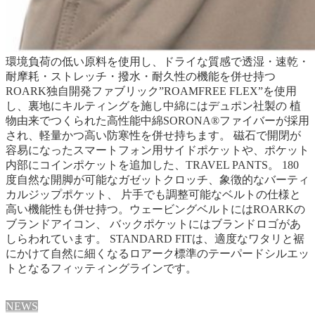
環境負荷の低い原料を使用し、ドライな質感で透湿・速乾・
耐摩耗・ストレッチ・撥水・耐久性の機能を併せ持つ
ROARK独自開発ファブリック”ROAMFREE FLEX”を使用
し、裏地にキルティングを施し中綿にはデュポン社製の 植
物由来でつくられた高性能中綿SORONA®ファイバーが採用
され、軽量かつ高い防寒性を併せ持ちます。 磁石で開閉が
容易になったスマートフォン用サイドポケットや、ポケット
内部にコインポケットを追加した、TRAVEL PANTS。 180
度自然な開脚が可能なガゼットクロッチ、象徴的なバーティ
カルジップポケット、 片手でも調整可能なベルトの仕様と
高い機能性も併せ持つ。ウェービングベルトにはROARKの
ブランドアイコン、 バックポケットにはブランドロゴがあ
しらわれています。 STANDARD FITは、適度なワタリと裾
にかけて自然に細くなるロアーク標準のテーパードシルエッ
トとなるフィッティングラインです。
NEWS