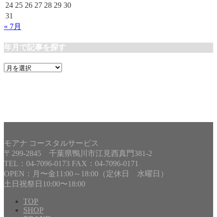
24
25
26
27
28
29
30
31
« 7月
年月で記事を探す
年
月
で
記
事
を
探
す
モアナ コースタルサービス
〒299-2845 千葉県鴨川市江見西真門381-2
TEL：04-7096-0173 FAX：04-7096-0171
OPEN：月〜金11:00～18:00（定休日 水曜日）
土日祝祭日10:00〜18:00
TOP
SHOP