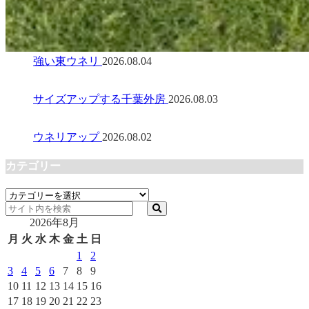
強い東ウネリ
2026.08.04
サイズアップする千葉外房
2026.08.03
ウネリアップ
2026.08.02
カテゴリー
カ
テ
2026年8月
ゴ
リ
月
火
水
木
金
土
日
ー
1
2
3
4
5
6
7
8
9
10
11
12
13
14
15
16
17
18
19
20
21
22
23