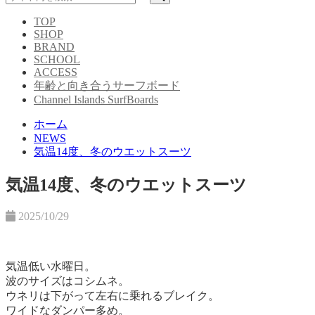
TOP
SHOP
BRAND
SCHOOL
ACCESS
年齢と向き合うサーフボード
Channel Islands SurfBoards
ホーム
NEWS
気温14度、冬のウエットスーツ
気温14度、冬のウエットスーツ
2025/10/29
気温低い水曜日。
波のサイズはコシムネ。
ウネリは下がって左右に乗れるブレイク。
ワイドなダンパー多め。