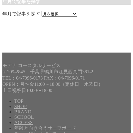
年月で記事を探す
年月で記事を探す
モアナ コースタルサービス
〒299-2845 千葉県鴨川市江見西真門381-2
TEL：04-7096-0173 FAX：04-7096-0171
OPEN：月〜金11:00～18:00（定休日 水曜日）
土日祝祭日10:00〜18:00
TOP
SHOP
BRAND
Copyright©
MOANA COASTAL SERVICE
, 2025 All Rights
SCHOOL
Reserved.
ACCESS
年齢と向き合うサーフボード