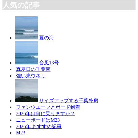
人気の記事
夏の海
台風13号
真夏日の千葉南
強い東ウネリ
サイズアップする千葉外房
ファンウエーブとボード到着
2026年は何に乗りますか？
ニューボードはM23
2026年 おすすめ記事
M23