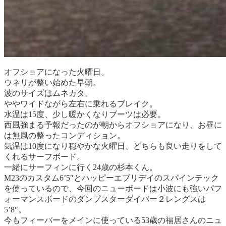
オフショアになった火曜日。
ウネリが整い始めた早朝。
波のサイズはムネカタ。
ややワイドながら左右に乗れるブレイク。
水温は15度、少し暖かくなりブーツは必要。
西風強まる予報だったのが朝からオフショアになり、お昼に
は無風の整ったコンディション。
気温は10度になり穏やかな火曜日、どちらも良い走りをして
くれるサーフボード。
一緒にサーフィンに行く24歳の杉本くん。
M23のカスタム6’5″とハッピーエブリデイのスパインテック
を使っているので、今回のニューボードは小波にも強いパフ
ォーマンスボードのダンプスターダイバー２レングスは
5’8″。
今もフィーバーをメインに使っている53歳の福居さんのニュ