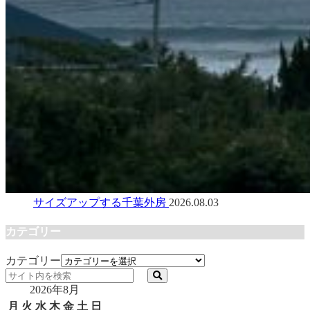
サイズアップする千葉外房
2026.08.03
カテゴリー
カテゴリー
2026年8月
月
火
水
木
金
土
日