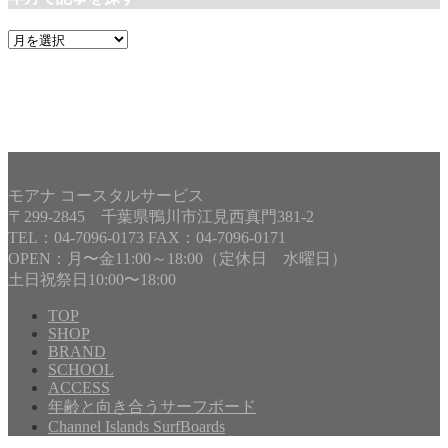
年
月
で
記
事
を
探
す
モアナ コースタルサービス
〒299-2845 千葉県鴨川市江見西真門381-2
TEL：04-7096-0173 FAX：04-7096-0171
OPEN：月〜金11:00～18:00（定休日 水曜日）
土日祝祭日10:00〜18:00
TOP
SHOP
BRAND
Copyright©
MOANA COASTAL SERVICE
, 2025 All Rights
SCHOOL
Reserved.
ACCESS
年齢と向き合うサーフボード
Channel Islands SurfBoards