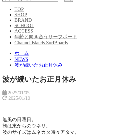
TOP
SHOP
BRAND
SCHOOL
ACCESS
年齢と向き合うサーフボード
Channel Islands SurfBoards
ホーム
NEWS
波が続いたお正月休み
波が続いたお正月休み
2025/01/05
2025/01/10
無風の日曜日。
朝は東からのウネリ。
波のサイズはムネカタ時々アタマ。