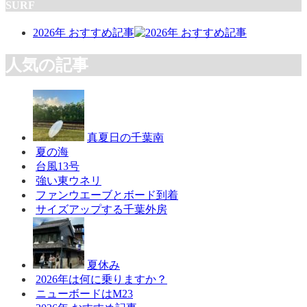
SURF
2026年 おすすめ記事
人気の記事
真夏日の千葉南
夏の海
台風13号
強い東ウネリ
ファンウエーブとボード到着
サイズアップする千葉外房
夏休み
2026年は何に乗りますか？
ニューボードはM23