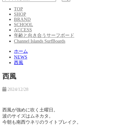
TOP
SHOP
BRAND
SCHOOL
ACCESS
年齢と向き合うサーフボード
Channel Islands SurfBoards
ホーム
NEWS
西風
西風
2024/12/28
西風が強めに吹く土曜日。
波のサイズはムネカタ。
今朝も南西ウネリのライトブレイク。