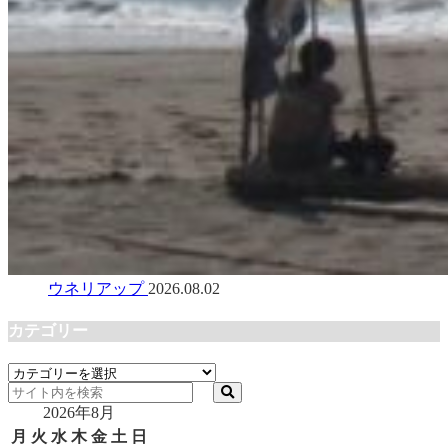
ウネリアップ
2026.08.02
カテゴリー
カ
テ
2026年8月
ゴ
リ
月
火
水
木
金
土
日