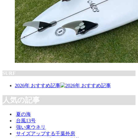
SURF
2026年 おすすめ記事
人気の記事
夏の海
台風13号
強い東ウネリ
サイズアップする千葉外房