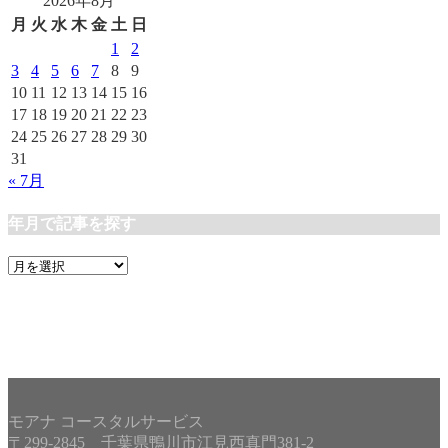
2026年8月
ゴ
リ
月
火
水
木
金
土
日
ー
1
2
3
4
5
6
7
8
9
10
11
12
13
14
15
16
17
18
19
20
21
22
23
24
25
26
27
28
29
30
31
« 7月
年月で記事を探す
年
月
で
記
事
を
探
す
モアナ コースタルサービス
〒299-2845 千葉県鴨川市江見西真門381-2