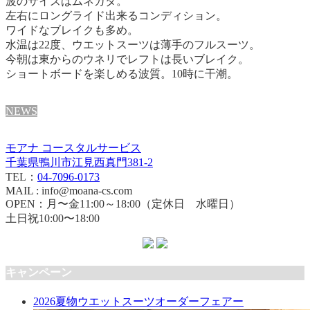
波のサイズはムネカタ。
左右にロングライド出来るコンディション。
ワイドなブレイクも多め。
水温は22度、ウエットスーツは薄手のフルスーツ。
今朝は東からのウネリでレフトは長いブレイク。
ショートボードを楽しめる波質。
10時に干潮。
NEWS
モアナ コースタルサービス
千葉県鴨川市江見西真門381-2
TEL：
04-7096-0173
MAIL : info@moana-cs.com
OPEN：月〜金11:00～18:00（定休日 水曜日）
土日祝10:00〜18:00
キャンペーン
2026夏物ウエットスーツオーダーフェアー