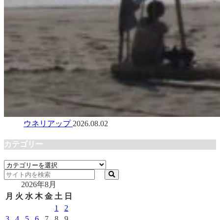
ウネリアップ
2026.08.02
カテゴリー
カ
テ
2026年8月
ゴ
リ
月
火
水
木
金
土
日
ー
1
2
3
4
5
6
7
8
9