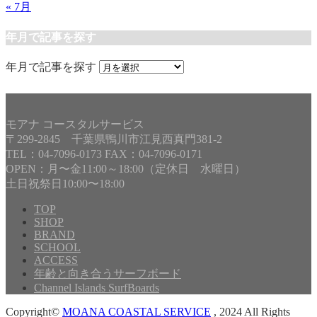
« 7月
年月で記事を探す
年月で記事を探す
モアナ コースタルサービス
〒299-2845 千葉県鴨川市江見西真門381-2
TEL：04-7096-0173 FAX：04-7096-0171
OPEN：月〜金11:00～18:00（定休日 水曜日）
土日祝祭日10:00〜18:00
TOP
SHOP
BRAND
SCHOOL
ACCESS
年齢と向き合うサーフボード
Channel Islands SurfBoards
Copyright©
MOANA COASTAL SERVICE
, 2024 All Rights